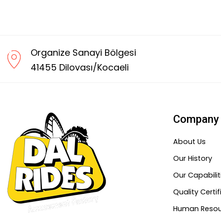
Organize Sanayi Bölgesi
41455 Dilovası/Kocaeli
Company
About Us
Our History
Our Capabilit
Quality Certi
Human Resou